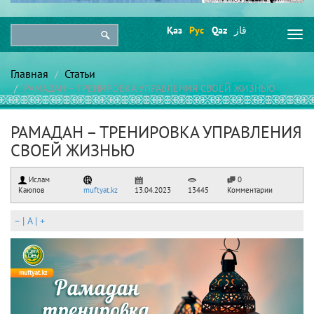
Қаз
Рус
Qaz
قاز
Togg
navi
Главная
Статьи
РАМАДАН – ТРЕНИРОВКА УПРАВЛЕНИЯ СВОЕЙ ЖИЗНЬЮ
РАМАДАН – ТРЕНИРОВКА УПРАВЛЕНИЯ
СВОЕЙ ЖИЗНЬЮ
Ислам
0
Каюпов
muftyat.kz
13.04.2023
13445
Комментарии
–
|
A
|
+