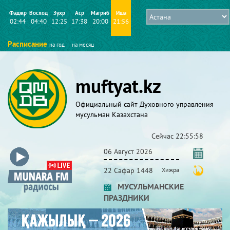
Фаджр
Восход
Зухр
Аср
Магриб
Иша
02:44
04:40
12:25
17:38
20:00
21:56
Расписание
на год
на месяц
muftyat.kz
Официальный сайт Духовного управления
мусульман Казахстана
Сейчас
22:55:59
06 Август 2026
22 Сафар 1448
Хижра
МУСУЛЬМАНСКИЕ
ПРАЗДНИКИ