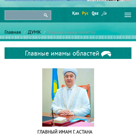
Қаз
Рус
Qaz
قاز
Togg
navi
Главная
ДУМК
Главные имамы областей
Главные имамы областей
ГЛАВНЫЙ ИМАМ Г. АСТАНА