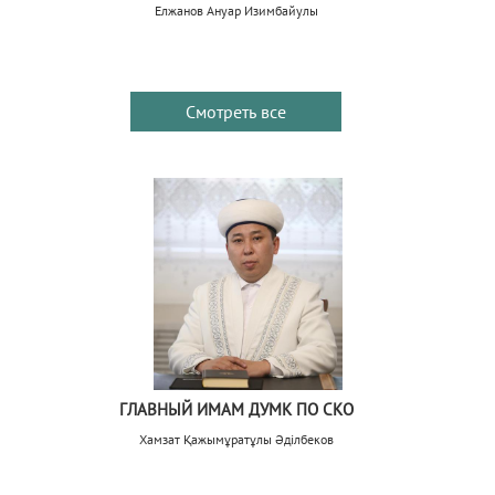
Елжанов Ануар Изимбайулы
Смотреть все
ГЛАВНЫЙ ИМАМ ДУМК ПО СКО
Хамзат Қажымұратұлы Әділбеков