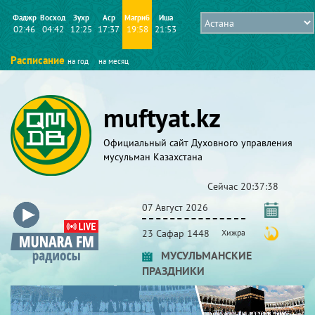
Фаджр
Восход
Зухр
Аср
Магриб
Иша
02:46
04:42
12:25
17:37
19:58
21:53
Расписание
на год
на месяц
muftyat.kz
Официальный сайт Духовного управления
мусульман Казахстана
Сейчас
20:37:39
07 Август 2026
23 Сафар 1448
Хижра
МУСУЛЬМАНСКИЕ
ПРАЗДНИКИ