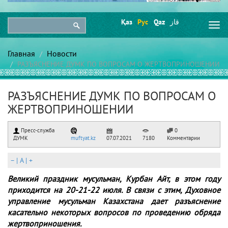
Қаз
Рус
Qaz
قاز
Togg
navi
Главная
Новости
РАЗЪЯСНЕНИЕ ДУМК ПО ВОПРОСАМ О ЖЕРТВОПРИНОШЕНИИ
РАЗЪЯСНЕНИЕ ДУМК ПО ВОПРОСАМ О
ЖЕРТВОПРИНОШЕНИИ
Пресс-служба
0
ДУМК
muftyat.kz
07.07.2021
7180
Комментарии
–
|
A
|
+
Великий праздник мусульман, Курбан Айт, в этом году
приходится на 20-21-22 июля.
В связи с этим, Духовное
управление мусульман Казахстана дает разъяснение
касательно некоторых вопросов по проведению обряда
жертвоприношения.