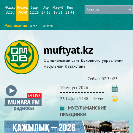
Фаджр
Восход
Зухр
Аср
Магриб
Иша
02:57
04:48
12:25
17:32
19:51
21:41
Расписание
на год
на месяц
muftyat.kz
Официальный сайт Духовного управления
мусульман Казахстана
Сейчас
07:34:24
10 Август 2026
26 Сафар 1448
Хижра
МУСУЛЬМАНСКИЕ
ПРАЗДНИКИ