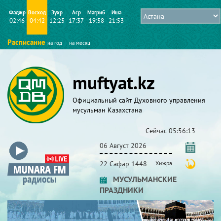
Фаджр
Восход
Зухр
Аср
Магриб
Иша
02:46
04:42
12:25
17:37
19:58
21:53
Расписание
на год
на месяц
muftyat.kz
Официальный сайт Духовного управления
мусульман Казахстана
Сейчас
05:56:14
06 Август 2026
22 Сафар 1448
Хижра
МУСУЛЬМАНСКИЕ
ПРАЗДНИКИ