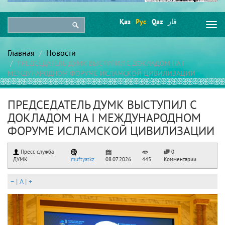
Қаз
Рус
Qaz
قاز
Togg
navi
Главная
Новости
ПРЕДСЕДАТЕЛЬ ДУМК ВЫСТУПИЛ С ДОКЛАДОМ НА І
МЕЖДУНАРОДНОМ ФОРУМЕ ИСЛАМСКОЙ ЦИВИЛИЗАЦИИ
ПРЕДСЕДАТЕЛЬ ДУМК ВЫСТУПИЛ С
ДОКЛАДОМ НА І МЕЖДУНАРОДНОМ
ФОРУМЕ ИСЛАМСКОЙ ЦИВИЛИЗАЦИИ
Пресс служба
0
ДУМК
muftyatkz
08.07.2026
445
Комментарии
–
|
A
|
+