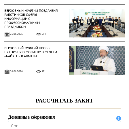
ВЕРХОВНЫЙ МУФТИЙ ПОЗДРАВИЛ
РАБОТНИКОВ СФЕРЫ
ИНФОРМАЦИИ С
ПРОФЕССИОНАЛЬНЫМ
ПРАЗДНИКОМ
26.06.2026
554
ВЕРХОВНЫЙ МУФТИЙ ПРОВЕЛ
ПЯТНИЧНУЮ МОЛИТВУ В МЕЧЕТИ
«БАЙКЕН» В АЛМАТЫ
26.06.2026
571
ВЕРХОВНЫЙ МУФТИЙ ПРИНЯЛ
ГЕРОЯ ТРУДА КАЗАХСТАНА АБЗАЛА
ЕРАЛИЕВА
24.06.2026
526
ВЕРХОВНЫЙ МУФТИЙ ВРУЧИЛ
КЛЮЧИ ОТ АВТОМОБИЛЯ МЕДРЕСЕ-