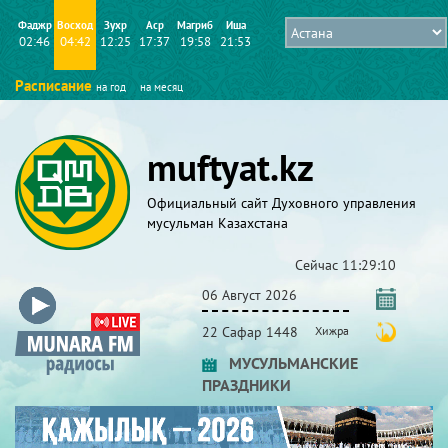
Фаджр
Восход
Зухр
Аср
Магриб
Иша
02:46
04:42
12:25
17:37
19:58
21:53
Расписание
на год
на месяц
muftyat.kz
Официальный сайт Духовного управления
мусульман Казахстана
Сейчас
11:29:10
06 Август 2026
22 Сафар 1448
Хижра
МУСУЛЬМАНСКИЕ
ПРАЗДНИКИ