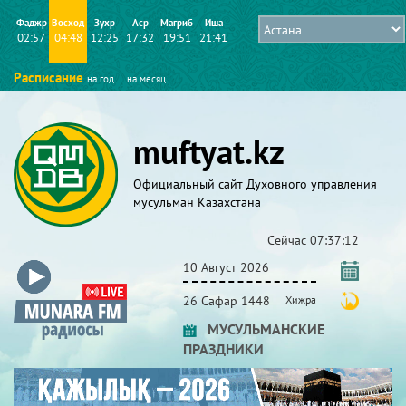
Фаджр
Восход
Зухр
Аср
Магриб
Иша
02:57
04:48
12:25
17:32
19:51
21:41
Расписание
на год
на месяц
muftyat.kz
Официальный сайт Духовного управления
мусульман Казахстана
Сейчас
07:37:13
10 Август 2026
26 Сафар 1448
Хижра
МУСУЛЬМАНСКИЕ
ПРАЗДНИКИ