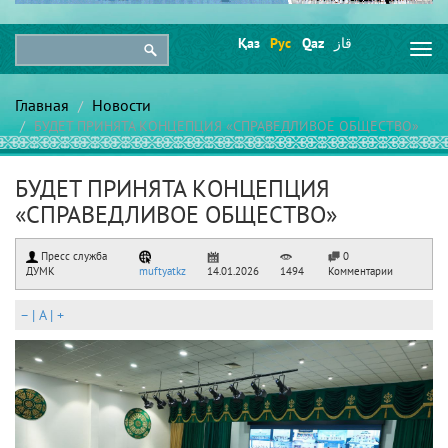
Қаз
Рус
Qaz
قاز
Togg
navi
Главная
Новости
БУДЕТ ПРИНЯТА КОНЦЕПЦИЯ «СПРАВЕДЛИВОЕ ОБЩЕСТВО»
БУДЕТ ПРИНЯТА КОНЦЕПЦИЯ
«СПРАВЕДЛИВОЕ ОБЩЕСТВО»
Пресс служба
0
ДУМК
muftyatkz
14.01.2026
1494
Комментарии
–
|
A
|
+