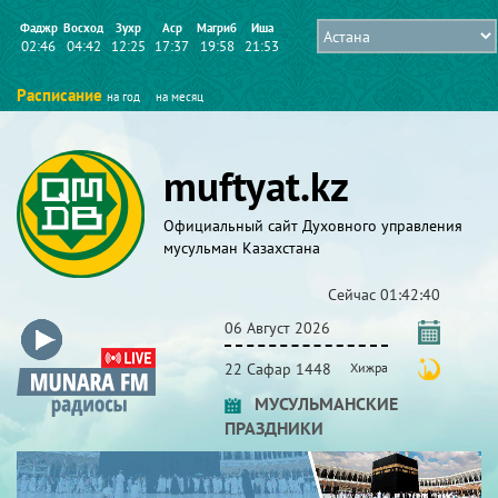
Фаджр
Восход
Зухр
Аср
Магриб
Иша
02:46
04:42
12:25
17:37
19:58
21:53
Расписание
на год
на месяц
muftyat.kz
Официальный сайт Духовного управления
мусульман Казахстана
Сейчас
01:42:41
06 Август 2026
22 Сафар 1448
Хижра
МУСУЛЬМАНСКИЕ
ПРАЗДНИКИ