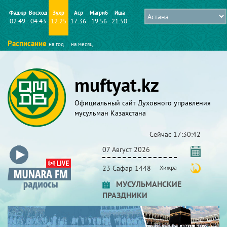
Фаджр
Восход
Зухр
Аср
Магриб
Иша
02:49
04:43
12:25
17:36
19:56
21:50
Расписание
на год
на месяц
muftyat.kz
Официальный сайт Духовного управления
мусульман Казахстана
Сейчас
17:30:43
07 Август 2026
23 Сафар 1448
Хижра
МУСУЛЬМАНСКИЕ
ПРАЗДНИКИ