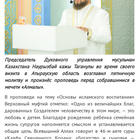
Председатель Духовного управления мусульман
Казахстана Наурызбай кажы Таганулы во время своего
визита в Атыраускую область возглавил пятничную
молитву и произнёс проповедь перед собравшимися в
мечети «Алмалы».
В проповеди на тему «Основы исламского воспитания»
Верховный муфтий отметил: «Одно из величайших благ,
дарованных Создателем человечеству в этом мире, — это
любовь к детям. Благодаря рождению ребёнка семейная
жизнь супругов наполняется смыслом и устанавливается
общая цель. Всевышний Аллах говорит в 46-м аяте суры
«Кахф» Священного Корана: «Богатство и сыновья —