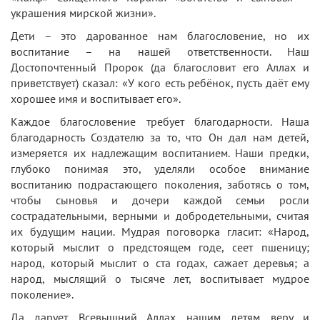
украшения мирской жизни».
Дети – это дарованное нам благословение, но их
воспитание – на нашей ответственности. Наш
Достопочтенный Пророк (да благословит его Аллах и
приветствует) сказал: «У кого есть ребёнок, пусть даёт ему
хорошее имя и воспитывает его».
Каждое благословение требует благодарности. Наша
благодарность Создателю за то, что Он дал нам детей,
измеряется их надлежащим воспитанием. Наши предки,
глубоко понимая это, уделяли особое внимание
воспитанию подрастающего поколения, заботясь о том,
чтобы сыновья и дочери каждой семьи росли
сострадательными, верными и добродетельными, считая
их будущим нации. Мудрая поговорка гласит: «Народ,
который мыслит о предстоящем годе, сеет пшеницу;
народ, который мыслит о ста годах, сажает деревья; а
народ, мыслящий о тысяче лет, воспитывает мудрое
поколение».
Да дарует Всевышний Аллах нашим детям веру и