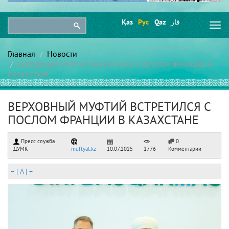
Қаз
Рус
Qaz
قاز
Togg
navi
Главная
Новости
ВЕРХОВНЫЙ МУФТИЙ ВСТРЕТИЛСЯ С ПОСЛОМ ФРАНЦИИ В
КАЗАХСТАНЕ
ВЕРХОВНЫЙ МУФТИЙ ВСТРЕТИЛСЯ С
ПОСЛОМ ФРАНЦИИ В КАЗАХСТАНЕ
Пресс служба
0
ДУМК
muftyat.kz
10.07.2025
1776
Комментарии
–
|
A
|
+