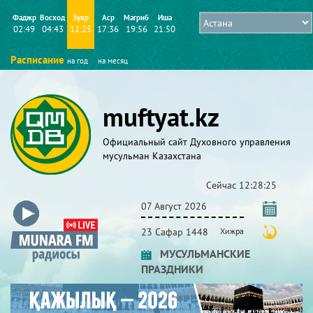
Фаджр
Восход
Зухр
Аср
Магриб
Иша
02:49
04:43
12:25
17:36
19:56
21:50
Расписание
на год
на месяц
muftyat.kz
Официальный сайт Духовного управления
мусульман Казахстана
Сейчас
12:28:26
07 Август 2026
23 Сафар 1448
Хижра
МУСУЛЬМАНСКИЕ
ПРАЗДНИКИ