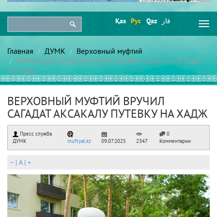
Қаз
Рус
Qaz
قاز
Togg
navi
Главная
ДУМК
Верховный муфтий
ВЕРХОВНЫЙ МУФТИЙ ВРУЧИЛ САГАДАТ АКСАКАЛУ ПУТЕВКУ
НА ХАДЖ
ВЕРХОВНЫЙ МУФТИЙ ВРУЧИЛ
САГАДАТ АКСАКАЛУ ПУТЕВКУ НА ХАДЖ
Пресс служба
0
ДУМК
muftyat.kz
09.07.2025
2347
Комментарии
–
|
A
|
+