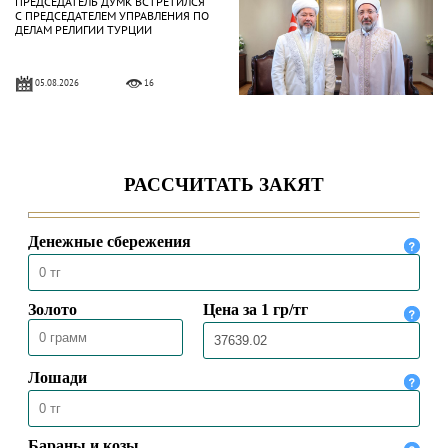
ПРЕДСЕДАТЕЛЬ ДУМК ВСТРЕТИЛСЯ
С ПРЕДСЕДАТЕЛЕМ УПРАВЛЕНИЯ ПО
ДЕЛАМ РЕЛИГИИ ТУРЦИИ
05.08.2026
16
ВЕРХОВНЫЙ МУФТИЙ ВСТРЕТИЛСЯ
С ЧРЕЗВЫЧАЙНЫМ И
ПОЛНОМОЧНЫМ ПОСЛОМ
КАЗАХСТАНА В ТУРЦИИ
04.08.2026
57
ПРЕДСЕДАТЕЛЬ ДУМК ВЫСТУПИЛ С
ПЯТНИЧНОЙ ПРОПОВЕДЬЮ В
МЕЧЕТИ «НҰРСҰЛТАН»
31.07.2026
57