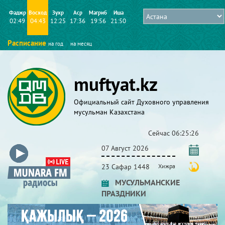
Фаджр
Восход
Зухр
Аср
Магриб
Иша
02:49
04:43
12:25
17:36
19:56
21:50
Расписание
на год
на месяц
muftyat.kz
Официальный сайт Духовного управления
мусульман Казахстана
Сейчас
06:25:27
07 Август 2026
23 Сафар 1448
Хижра
МУСУЛЬМАНСКИЕ
ПРАЗДНИКИ