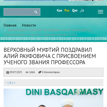
Қаз
Рус
Qaz
قاز
Togg
navi
Главная
Новости
ВЕРХОВНЫЙ МУФТИЙ ПОЗДРАВИЛ АЛИЙ РАУФОВИЧА С
ПРИСВОЕНИЕМ УЧЕНОГО ЗВАНИЯ ПРОФЕССОРА
ВЕРХОВНЫЙ МУФТИЙ ПОЗДРАВИЛ
АЛИЙ РАУФОВИЧА С ПРИСВОЕНИЕМ
УЧЕНОГО ЗВАНИЯ ПРОФЕССОРА
09.07.2025
1666
0 Комментарии
–
|
A
|
+