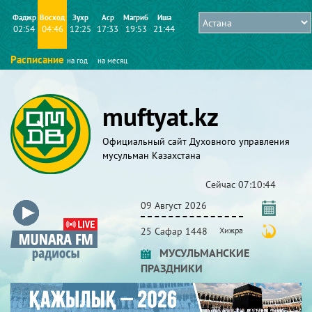
Фаджр
Восход
Зухр
Аср
Магриб
Иша
02:54
04:46
12:25
17:33
19:53
21:44
Расписание
на год
на месяц
muftyat.kz
Официальный сайт Духовного управления
мусульман Казахстана
Сейчас
07:10:45
09 Август 2026
25 Сафар 1448
Хижра
МУСУЛЬМАНСКИЕ
ПРАЗДНИКИ