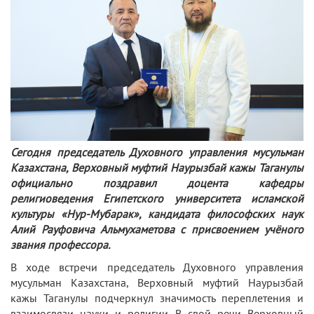
Сегодня председатель Духовного управления мусульман
Казахстана, Верховный муфтий Наурызбай кажы Таганулы
официально поздравил доцента кафедры
религиоведения Египетского университета исламской
культуры «Нур-Мубарак», кандидата философских наук
Алий Рауфовича Альмухаметова с присвоением учёного
звания профессора.
В ходе встречи председатель Духовного управления
мусульман Казахстана, Верховный муфтий Наурызбай
кажы Таганулы подчеркнул значимость переплетения и
взаимосвязи науки и религии. В свой речи Верховный