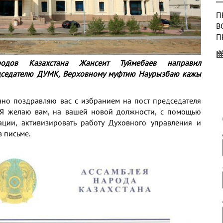
П
В
П
У
Р
ародов Казахстана Жансеит Туймебаев направил
дседателю ДУМК, Верховному муфтию Наурызбаю кажы
В
В
но поздравляю вас с избранием на пост председателя
Ч
! Я желаю вам, на вашей новой должности, с помощью
П
ции, активизировать работу Духовного управления и
К
в письме.
П
В
П
«