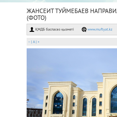
ЖАНСЕИТ ТУЙМЕБАЕВ НАПРАВ
(ФОТО)
ҚМДБ баспасөз қызметі
www.muftyat.kz
–
|
A
|
+