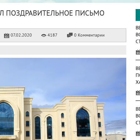
ИЛ ПОЗДРАВИТЕЛЬНОЕ ПИСЬМО
В
В
07.02.2020
4187
0 Комментарии
С
О
Т
В
П
Х
В
В
С
А