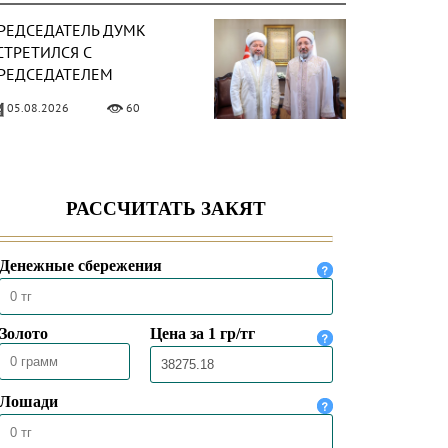
РЕДСЕДАТЕЛЬ ДУМК
СТРЕТИЛСЯ С
РЕДСЕДАТЕЛЕМ
ПРАВЛЕНИЯ ПО ДЕЛАМ
05.08.2026
60
ЕЛИГИИ ТУРЦИИ
ЕРХОВНЫЙ МУФТИЙ
СТРЕТИЛСЯ С
РЕЗВЫЧАЙНЫМ И
ОЛНОМОЧНЫМ ПОСЛОМ
04.08.2026
78
АЗАХСТАНА В ТУРЦИИ
РЕДСЕДАТЕЛЬ ДУМК
ЫСТУПИЛ С ПЯТНИЧНОЙ
РОПОВЕДЬЮ В МЕЧЕТИ
НҰРСҰЛТАН»
31.07.2026
77