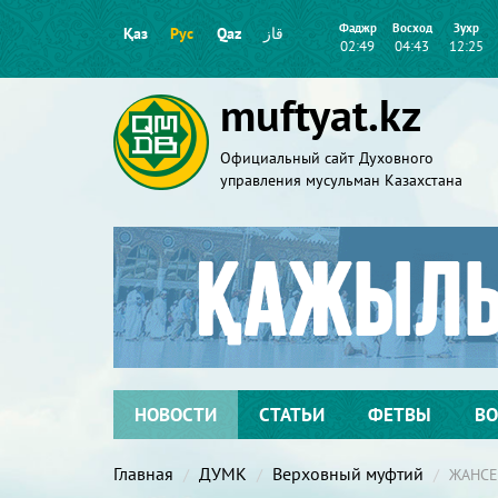
Фаджр
Восход
Зухр
Қаз
Рус
Qaz
قاز
02:49
04:43
12:25
muftyat.kz
Официальный сайт Духовного
управления мусульман Казахстана
НОВОСТИ
СТАТЬИ
ФЕТВЫ
ВО
Главная
ДУМК
Верховный муфтий
ЖАНСЕ