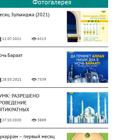
Фотогалерея
есяц Зульхиджа (2021)
12.07.2021
6513
очь Бараат
28.03.2021
7539
УМК: РАЗРЕШЕНО
РОВЕДЕНИЕ
ЯТИКРАТНЫХ
ОЛЛЕКТИВНЫХ МОЛИТВ
27.10.2020
3889
 МЕЧЕТЯХ
ухаррам – первый месяц