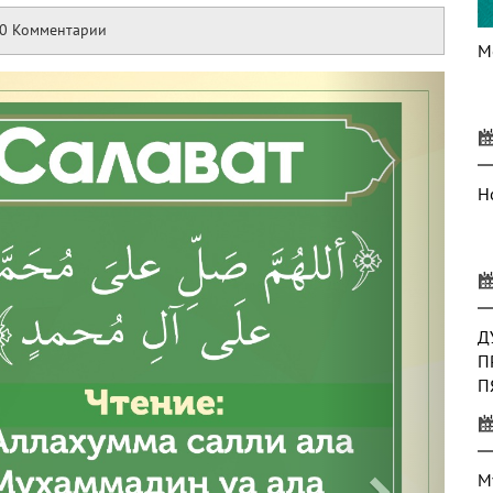
0 Комментарии
М
Next
Н
Д
П
П
К
В
М