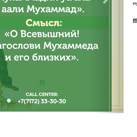
м
Д
д
Д
д
Д
д