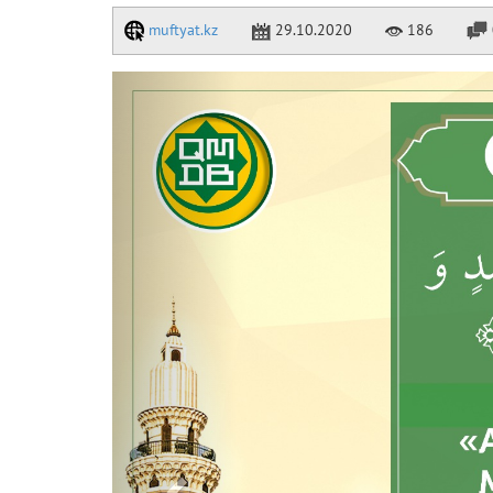
muftyat.kz
29.10.2020
186
Previous