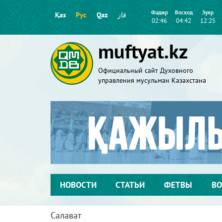
Фаджр
Восход
Зухр
Қаз
Рус
Qaz
قاز
02:46
04:42
12:25
muftyat.kz
Официальный сайт Духовного
управления мусульман Казахстана
НОВОСТИ
СТАТЬИ
ФЕТВЫ
ВО
Салават