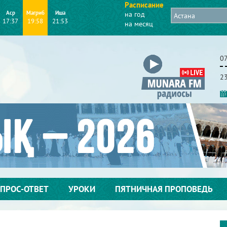
Расписание
Аср
Магриб
Иша
на год
17:37
19:58
21:53
на месяц
07
2
ПРОС-ОТВЕТ
УРОКИ
ПЯТНИЧНАЯ ПРОПОВЕДЬ