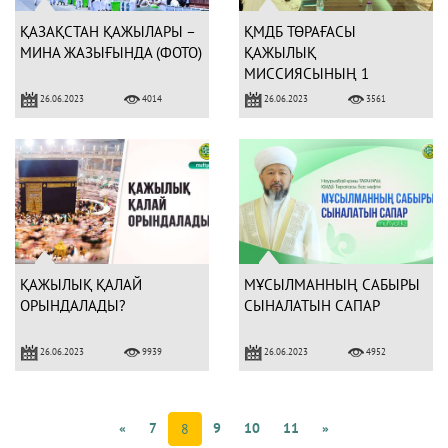
ҚАЗАҚСТАН ҚАЖЫЛАРЫ –
ҚМДБ ТӨРАҒАСЫ
МИНА ЖАЗЫҒЫНДА (ФОТО)
ҚАЖЫЛЫҚ
МИССИЯСЫНЫҢ 1
АПТАЛЫҚ ЖҰМЫС ЕСЕБІН
26.06.2023
26.06.2023
4014
3561
ТЫҢДАДЫ (ФОТО)
ҚАЖЫЛЫҚ ҚАЛАЙ
МҰСЫЛМАННЫҢ САБЫРЫ
ОРЫНДАЛАДЫ?
СЫНАЛАТЫН САПАР
26.06.2023
26.06.2023
9939
4952
«
7
9
10
11
»
8