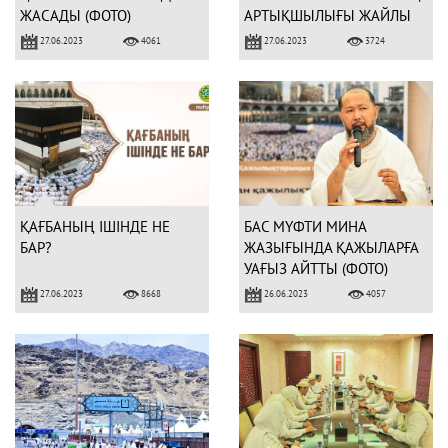
ЖАСАДЫ (ФОТО)
АРТЫҚШЫЛЫҒЫ ЖАЙЛЫ
НАСИХАТ АЙТТЫ (ФОТО)
27.06.2023
27.06.2023
4061
3724
ҚАҒБАНЫҢ ІШІНДЕ НЕ
БАС МҮФТИ МИНА
БАР?
ЖАЗЫҒЫНДА ҚАЖЫЛАРҒА
УАҒЫЗ АЙТТЫ (ФОТО)
27.06.2023
26.06.2023
8668
4057