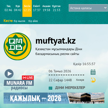
Таң
Күн
Бесін
Екінті
Ақшам
Құптан
02:46
04:42
12:25
17:37
19:58
21:53
Кесте
бір жылға
бір айға
muftyat.kz
Қазақстан мұсылмандары Діни
басқармасының ресми сайты
Қазір
16:55:37
06 Тамыз 2026
22 Сафар 1448
Хижра
ДІНИ МЕРЕКЕЛЕР