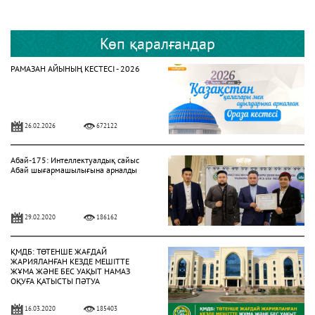
Көп қаралғандар
РАМАЗАН АЙЫНЫҢ КЕСТЕСІ - 2026
26.02.2026
672122
Абай-175: Интеллектуалдық сайыс
Абай шығармашылығына арналды
29.02.2020
186162
ҚМДБ: ТӨТЕНШЕ ЖАҒДАЙ
ЖАРИЯЛАНҒАН КЕЗДЕ МЕШІТТЕ
ЖҰМА ЖӘНЕ БЕС УАҚЫТ НАМАЗ
ОҚУҒА ҚАТЫСТЫ ПӘТУА
16.03.2020
185403