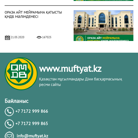
ОРАЗА АЙТ МЕЙРАМЫНА ҚАТЫСТЫ
ҚМДБ МӘЛІМДЕМЕСІ
21.05.2020
167025
БИЫЛ РАМАЗАН АЙЫ 13 СӘУІРДЕ
БАСТАЛАДЫ (ФОТО)
www.muftyat.kz
02.04.2021
158023
Қазақстан мұсылмандары Діни басқармасының
ресми сайты
3 МАМЫРДАН БАСТАП ЖҰМА
НАМАЗЫН ОҚУҒА РЕСМИ РҰҚСАТ
Байланыс
БЕРІЛДІ (ФОТО)
+7 7172 999 866
02.05.2021
150306
+7 7172 999 865
ҚМДБ: БИЫЛ РАМАЗАН АЙЫ 2
info@muftyat.kz
СӘУІРДЕ БАСТАЛАДЫ (ФОТО)