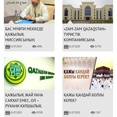
БАС МҮФТИ МЕККЕДЕ
«ZAM-ZAM QAZAQSTAN»
ҚАЖЫЛЫҚ
ТУРИСТІК
МИССИЯСЫНЫҢ
КОМПАНИЯСЫНА
ҚОРЫТЫНДЫ
ҚАТЫСТЫ МӘЛІМДЕМЕ
01.07.2023
01.07.2023
4096
31791
ЖИНАЛЫСЫН ӨТКІЗДІ
(ФОТО)
ҚАЖЫЛЫҚ ЖАЙ ҒАНА
ҚАЖЫ ҚАНДАЙ БОЛУЫ
САЯХАТ ЕМЕС, ОЛ –
КЕРЕК?
РУХАНИ ҚҰЛШЫЛЫҚ
01.07.2023
01.07.2023
29705
7187