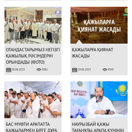
ОТАНДАСТАРЫМЫЗ НЕГІЗГІ
ҚАЖЫЛАРҒА ҚИЯНАТ
ҚАЖЫЛЫҚ РӘСІМДЕРІН
ЖАСАДЫ
ОРЫНДАДЫ (ФОТО)
30.06.2023
29.06.2023
3881
9545
БАС МҮФТИ АРАПАТТА
НАУРЫЗБАЙ ҚАЖЫ
ҚАЖЫЛАРМЕН БІРГЕ ДҰҒА
ТАҒАНҰЛЫ АРАПА КҮНІНІҢ