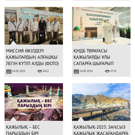
МИССИЯ ӨКІЛДЕРІ
ҚМДБ ТӨРАҒАСЫ
ҚАЖЫЛАРДЫҢ АЛҒАШҚЫ
ҚАЖЫЛАРДЫ ҰЛЫ
ЛЕГІН КҮТІП АЛДЫ (ФОТО)
САПАРҒА ШЫҒАРЫП
САЛДЫ (ФОТО)
24.05.2025
24.05.2025
3422
3729
ҚАЖЫЛЫҚ – БЕС
ҚАЖЫЛЫҚ-2025: ЗАҢСЫЗ
ПАРЫЗДЫҢ БІРІ
ҚАЖЫЛЫҚ ЖАСАҒАНДАРҒА