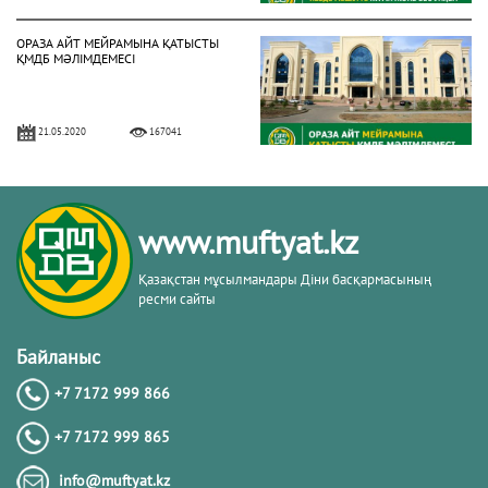
ОРАЗА АЙТ МЕЙРАМЫНА ҚАТЫСТЫ
ҚМДБ МӘЛІМДЕМЕСІ
21.05.2020
167041
БИЫЛ РАМАЗАН АЙЫ 13 СӘУІРДЕ
БАСТАЛАДЫ (ФОТО)
www.muftyat.kz
02.04.2021
158038
Қазақстан мұсылмандары Діни басқармасының
ресми сайты
3 МАМЫРДАН БАСТАП ЖҰМА
НАМАЗЫН ОҚУҒА РЕСМИ РҰҚСАТ
Байланыс
БЕРІЛДІ (ФОТО)
+7 7172 999 866
02.05.2021
150317
+7 7172 999 865
ҚМДБ: БИЫЛ РАМАЗАН АЙЫ 2
info@muftyat.kz
СӘУІРДЕ БАСТАЛАДЫ (ФОТО)