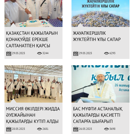
ҚАЗАҚСТАН ҚАЖЫЛАРЫН
ЖАУАПКЕРШІЛІК
ҚОНАҚҮЙДЕ ЕРЕКШЕ
ЖҮКТЕЙТІН ҰЛЫ САПАР
САЛТАНАТПЕН ҚАРСЫ
АЛДЫ (ФОТО)
29.05.2025
29.05.2025
3244
6293
МИССИЯ ӨКІЛДЕРІ ЖИДДА
БАС МҮФТИ АСТАНАЛЫҚ
ӘУЕЖАЙЫНАН
ҚАЖЫЛАРДЫ ҚАСИЕТТІ
ҚАЖЫЛАРДЫ КҮТІП АЛДЫ
САПАРҒА ШЫҒАРЫП
(ФОТО)
САЛДЫ
28.05.2025
26.05.2025
2681
3698