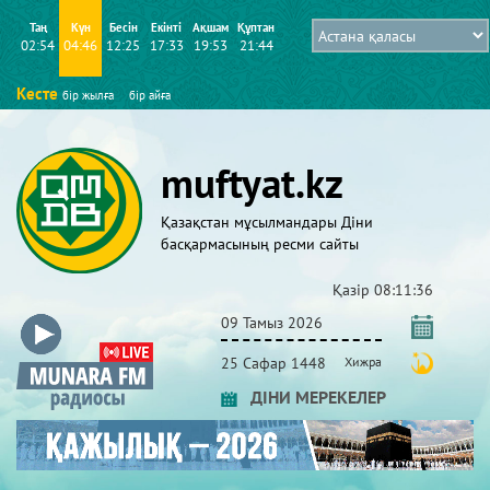
Таң
Күн
Бесін
Екінті
Ақшам
Құптан
02:54
04:46
12:25
17:33
19:53
21:44
Кесте
бір жылға
бір айға
muftyat.kz
Қазақстан мұсылмандары Діни
басқармасының ресми сайты
Қазір
08:11:36
09 Тамыз 2026
25 Сафар 1448
Хижра
ДІНИ МЕРЕКЕЛЕР