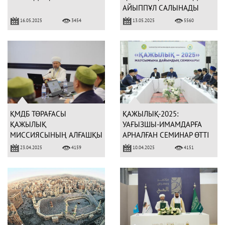
АЙЫППҰЛ САЛЫНАДЫ
16.05.2025
13.05.2025
3454
5560
ҚМДБ ТӨРАҒАСЫ
ҚАЖЫЛЫҚ-2025:
ҚАЖЫЛЫҚ
УАҒЫЗШЫ-ИМАМДАРҒА
МИССИЯСЫНЫҢ АЛҒАШҚЫ
АРНАЛҒАН СЕМИНАР ӨТТІ
ЖИЫНЫН ӨТКІЗДІ (ФОТО)
23.04.2025
10.04.2025
4159
4151