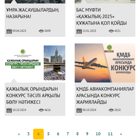
ҰМРА ЖАСАУШЫЛАРДЫҢ
БАС МҮФТИ
НАЗАРЫНА!
«ҚАЖЫЛЫҚ-2025»
ҚҰЖАТЫНА ҚОЛ ҚОЙДЫ
09.04.2025
13.01.2025
5809
4551
ҚАЖЫЛЫҚ ОРЫНДАРЫН
ҚМДБ АВИАКОМПАНИЯЛАР
КОНКУРС ТӘСІЛІ АРҚЫЛЫ
АРАСЫНДА КОНКУРС
БӨЛУ НӘТИЖЕСІ
ЖАРИЯЛАЙДЫ
18.10.2024
08.10.2024
4616
2810
«
3
5
6
7
8
9
10
11
»
4