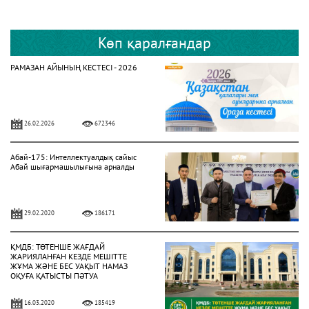
Көп қаралғандар
РАМАЗАН АЙЫНЫҢ КЕСТЕСІ - 2026
26.02.2026
672346
Абай-175: Интеллектуалдық сайыс
Абай шығармашылығына арналды
29.02.2020
186171
ҚМДБ: ТӨТЕНШЕ ЖАҒДАЙ
ЖАРИЯЛАНҒАН КЕЗДЕ МЕШІТТЕ
ЖҰМА ЖӘНЕ БЕС УАҚЫТ НАМАЗ
ОҚУҒА ҚАТЫСТЫ ПӘТУА
16.03.2020
185419