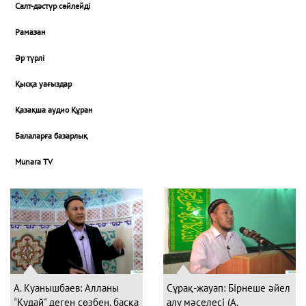
Салт-дәстүр сөйлейді
Рамазан
Әр түрлі
Қысқа уағыздар
Қазақша аудио Құран
Балаларға базарлық
Munara TV
А. Куанышбаев: Алланы
Сұрақ-жауап: Бірнеше әйел
"Құдай" деген сөзбен, басқа
алу мәселесі (А.