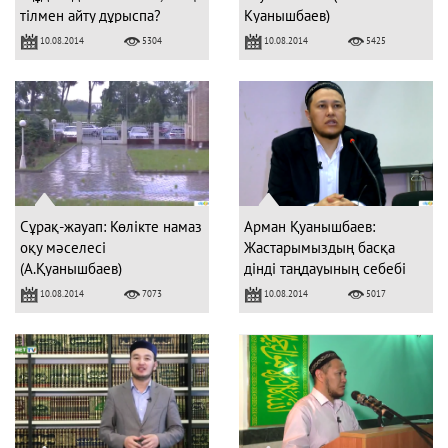
тілмен айту дұрыспа?
Куанышбаев)
10.08.2014
10.08.2014
5304
5425
Сұрақ-жауап: Көлікте намаз
Арман Қуанышбаев:
оқу мәселесі
Жастарымыздың басқа
(А.Қуанышбаев)
дінді таңдауының себебі
неде?
10.08.2014
10.08.2014
7073
5017