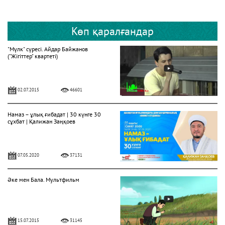
Көп қаралғандар
"Мүлк" сүресі. Айдар Байжанов
("Жігіттер" квартеті)
02.07.2015
46601
Намаз – ұлық ғибадат | 30 күнге 30
сұхбат | Қалижан Заңқоев
07.05.2020
37131
Әке мен Бала. Мультфильм
15.07.2015
31145