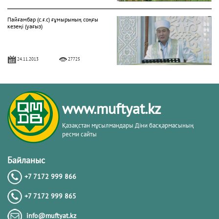
Пайғамбар (с.ғ.с) ғұмырының соңғы
кезеңі (уағыз)
24.11.2013
27725
"Фатиха" сүресі
www.muftyat.kz
11.04.2016
27175
Қазақстан мұсылмандары Діни басқармасының
ресми сайты
Жалқаулық - жат қылық | Қуаныш
АБИШЕВ
Байланыс
+7 7172 999 866
23.10.2015
26404
+7 7172 999 865
Бараат түнін қалай өткізу керек?
info@muftyat.kz