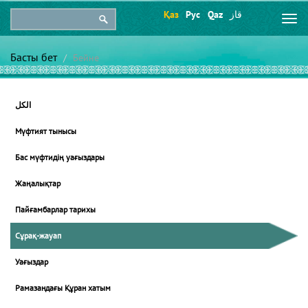
Қаз
Рус
Qaz
قاز
Togg
navi
Басты бет
Бейне
الكل
Мүфтият тынысы
Бас мүфтидің уағыздары
Жаңалықтар
Пайғамбарлар тарихы
Сұрақ-жауап
Уағыздар
Рамазандағы Құран хатым