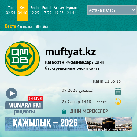
Таң
Күн
Бесін
Екінті
Ақшам
Құптан
02:54
04:46
12:25
17:33
19:53
21:44
Кесте
бір жылға
бір айға
muftyat.kz
Қазақстан мұсылмандары Діни
басқармасының ресми сайты
Қазір
11:55:15
09 أغسطس 2026
25 Сафар 1448
Хижра
ДІНИ МЕРЕКЕЛЕР