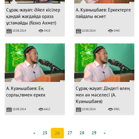
Сұрақ-жауап: Әйел кісілер
А. Куанышбаев: Еркектерге
қандай жағдайда ораза
пайдалы өсиет
ұстамайды (Ғазиз Ахмет)
10.08.2014
10.08.2014
5410
5445
А. Куанышбаев: Ең
Сұрақ-жауап: Діндегі өлең
сорлы,төмен еркек
мен ән мәселесі (А.
Куанышбаев)
10.08.2014
10.08.2014
6412
5901
«
25
27
28
29
»
26